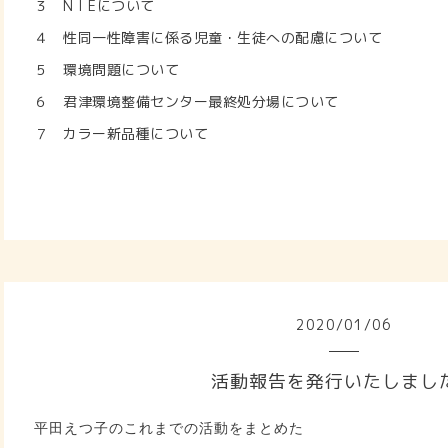
３
N I E
について
４ 性同一性障害に係る児童・生徒への配慮について
５ 環境問題について
６ 君津環境整備センター最終処分場について
７ カラー新品種について
2020
/
01
/
06
活動報告を発行いたしまし
平田えつ子のこれまでの活動をまとめた